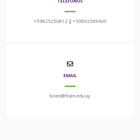
TELÉFONOS
+59825250812
|
+59892389400
EMAIL
bcien@fcien.edu.uy