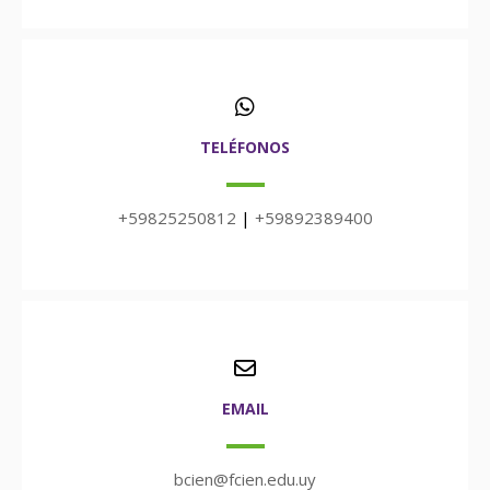
TELÉFONOS
+59825250812
|
+59892389400
EMAIL
bcien@fcien.edu.uy